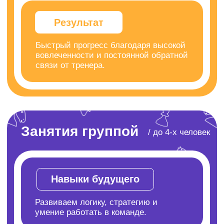
Развиваем логику, стратегию и
умение работать в команде.
Социализация
Дети общаются, помогают друг другу
и заводят настоящих друзей.
Выгода для родителей
Стоимость групповых занятий ниже, а
польза - ничуть не меньше!